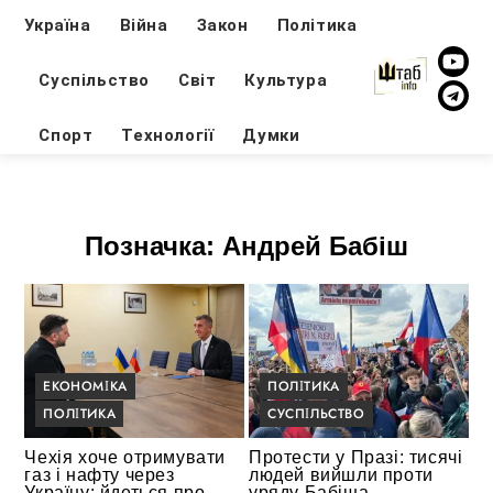
Україна
Війна
Закон
Політика
Суспільство
Світ
Культура
Спорт
Технології
Думки
Позначка:
Андрей Бабіш
ЕКОНОМІКА
ПОЛІТИКА
ПОЛІТИКА
СУСПІЛЬСТВО
Чехія хоче отримувати
Протести у Празі: тисячі
газ і нафту через
людей вийшли проти
Україну: йдеться про
уряду Бабіша