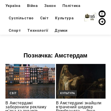
Україна
Війна
Закон
Політика
Суспільство
Світ
Культура
Спорт
Технології
Думки
Позначка:
Амстердам
СВІТ
КУЛЬТУРА
В Амстердамі
В Амстердамі знайшли
заборонили рекламу
втрачений шедевр
м’яса та товарів,
Рембрандта — його