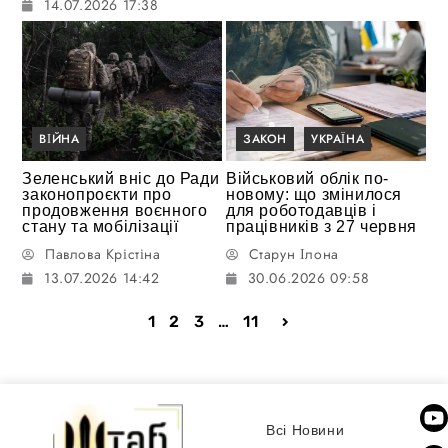
14.07.2026 17:38
ВІЙНА
ЗАКОН
УКРАЇНА
Зеленський вніс до Ради
Військовий облік по-
законопроєкти про
новому: що змінилося
продовження воєнного
для роботодавців і
стану та мобілізації
працівників з 27 червня
Павлова Крістіна
Старун Ілона
13.07.2026 14:42
30.06.2026 09:58
1
2
3
…
11
Всі Новини