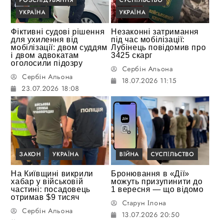
РОЗСЛІДУВАННЯ
СУСПІЛЬСТВО
УКРАЇНА
УКРАЇНА
Фіктивні судові рішення
Незаконні затримання
для ухилення від
під час мобілізації:
мобілізації: двом суддям
Лубінець повідомив про
і двом адвокатам
3425 скарг
оголосили підозру
Сербін Альона
Сербін Альона
18.07.2026 11:15
23.07.2026 18:08
ЗАКОН
УКРАЇНА
ВІЙНА
СУСПІЛЬСТВО
На Київщині викрили
Бронювання в «Дії»
хабар у військовій
можуть призупинити до
частині: посадовець
1 вересня — що відомо
отримав $9 тисяч
Старун Ілона
Сербін Альона
13.07.2026 20:50