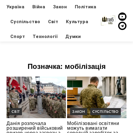
Україна
Війна
Закон
Політика
Суспільство
Світ
Культура
Спорт
Технології
Думки
Позначка:
мобілізація
СВІТ
ЗАКОН
СУСПІЛЬСТВО
Данія розпочала
Мобілізовані освітяни
розширений військовий
можуть вимагати
призов через загрозу з
середній заробіток за