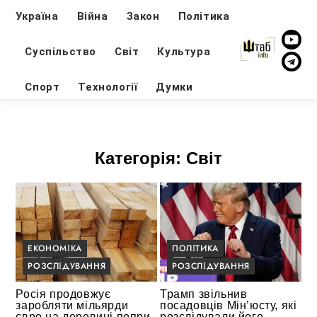
Україна
Війна
Закон
Політика
Суспільство
Світ
Культура
Спорт
Технології
Думки
Категорія:
Світ
ЕКОНОМІКА
ПОЛІТИКА
РОЗСЛІДУВАННЯ
РОЗСЛІДУВАННЯ
Росія продовжує
Трамп звільнив
заробляти мільярди
посадовців Мін’юсту, які
євро на деревині попри
розслідували його