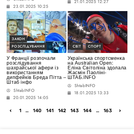
21.01.2025 12:27
23.01.2025 10:25
ЗАКОН
РОЗСЛІДУВАННЯ
СВІТ
СПОРТ
У Франції розпочали
Українська спортсменка
розслідування
на Australian Open:
шахрайської афери із
Еліна Світоліна здолала
використанням
Жасмін Паоліні-
дипфейків Бреда Пітта –
ШТАБ.INFO
Штаб інфо
ShtabINFO
ShtabINFO
18.01.2025 13:33
20.01.2025 14:05
1
…
140
141
142
143
144
…
163