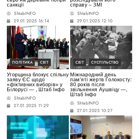
санкції
справу – ЗМІ
ShtabINFO
ShtabINFO
29.01.2025 16:14
29.01.2025 12:10
ПОЛІТИКА
СВІТ
СВІТ
СУСПІЛЬСТВО
Угорщина блокує спільну
Міжнародний день
заяву ЄС щодо
пам’яті жертв Голокосту:
«фіктивних виборів» у
80 років після
Білорусі — , Штаб Інфо
звільнення Аушвіцу —,
Штаб Інфо
ShtabINFO
ShtabINFO
27.01.2025 11:29
27.01.2025 10:27