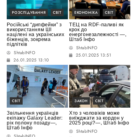
РОЗСЛІДУВАННЯ
СВІТ
ЕКОНОМІКА
СВІТ
Російські “дипфейки” з
ТЕЦ на RDF-паливі як
використанням ШІ
крок до
націлені на українських
енергонезалежності —,
біженців, зокрема
Штаб Інфо
підлітків
ShtabINFO
ShtabINFO
25.01.2025 13:51
26.01.2025 13:10
СВІТ
ЗАКОН
СВІТ
Звільнення українців
Хто з чоловіків може
екіпажу Galaxy Leader:
виїжджати за кордон у
рік полону позаду—,
2025 році?—, Штаб Інфо
Штаб Інфо
ShtabINFO
ShtabINFO