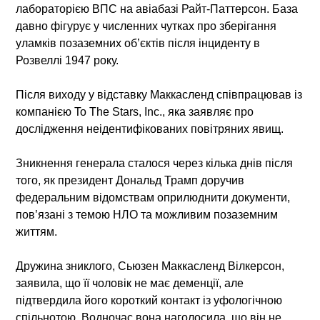
лабораторією ВПС на авіабазі Райт-Паттерсон. База
давно фігурує у численних чутках про зберігання
уламків позаземних об’єктів після інциденту в
Розвеллі 1947 року.
Після виходу у відставку Маккасленд співпрацював із
компанією To The Stars, Inc., яка заявляє про
дослідження неідентифікованих повітряних явищ.
Зникнення генерала сталося через кілька днів після
того, як президент Дональд Трамп доручив
федеральним відомствам оприлюднити документи,
пов’язані з темою НЛО та можливим позаземним
життям.
Дружина зниклого, Сьюзен Маккасленд Вілкерсон,
заявила, що її чоловік не має деменції, але
підтвердила його короткий контакт із уфологічною
спільнотою. Водночас вона наголосила, що він не