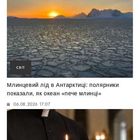
СВІТ
Млинцевий лід в Антарктиці: полярники
показали, як океан «пече млинці»
06.08.2026 17:07