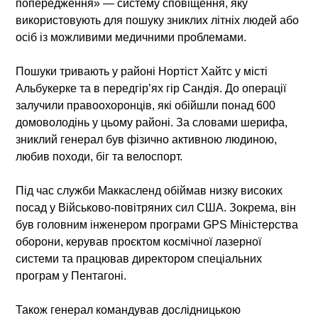
попередження» — систему сповіщення, яку
використовують для пошуку зниклих літніх людей або
осіб із можливими медичними проблемами.
Пошуки тривають у районі Нортіст Хайтс у місті
Альбукерке та в передгір’ях гір Сандія. До операції
залучили правоохоронців, які обійшли понад 600
домоволодінь у цьому районі. За словами шерифа,
зниклий генерал був фізично активною людиною,
любив походи, біг та велоспорт.
Під час служби Маккасленд обіймав низку високих
посад у Військово-повітряних сил США. Зокрема, він
був головним інженером програми GPS Міністерства
оборони, керував проєктом космічної лазерної
системи та працював директором спеціальних
програм у Пентагоні.
Також генерал командував дослідницькою