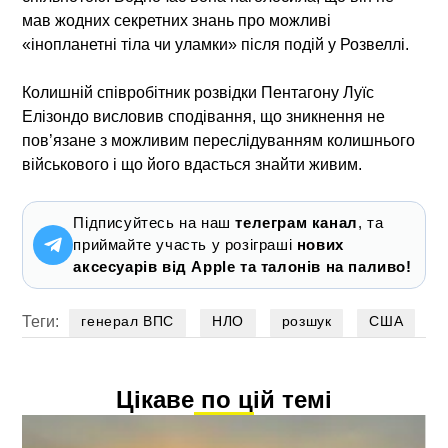
мав жодних секретних знань про можливі
«інопланетні тіла чи уламки» після подій у Розвеллі.
Колишній співробітник розвідки Пентагону Луїс
Елізондо висловив сподівання, що зникнення не
пов’язане з можливим переслідуванням колишнього
військового і що його вдасться знайти живим.
Підписуйтесь на наш
телеграм канал
, та
приймайте участь у розіграші
нових
аксесуарів від Apple та талонів на паливо!
Теги:
генерал ВПС
НЛО
розшук
США
Цікаве по цій темі