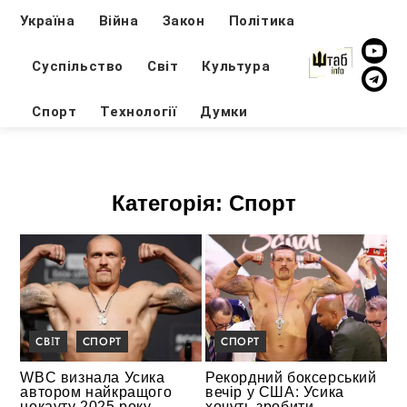
Україна
Війна
Закон
Політика
Суспільство
Світ
Культура
Спорт
Технології
Думки
Категорія:
Спорт
СВІТ
СПОРТ
СПОРТ
WBC визнала Усика
Рекордний боксерський
автором найкращого
вечір у США: Усика
нокауту 2025 року
хочуть зробити