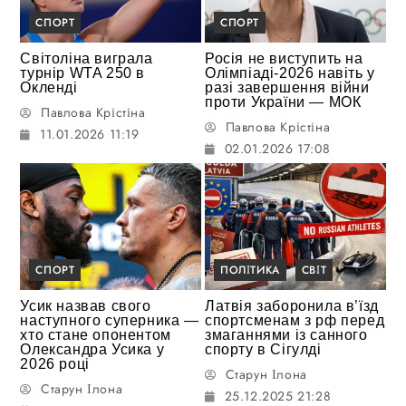
СПОРТ
СПОРТ
Світоліна виграла
Росія не виступить на
турнір WTA 250 в
Олімпіаді-2026 навіть у
Окленді
разі завершення війни
проти України — МОК
Павлова Крістіна
Павлова Крістіна
11.01.2026 11:19
02.01.2026 17:08
СПОРТ
ПОЛІТИКА
СВІТ
Усик назвав свого
Латвія заборонила в’їзд
наступного суперника —
спортсменам з рф перед
хто стане опонентом
змаганнями із санного
Олександра Усика у
спорту в Сігулді
2026 році
Старун Ілона
Старун Ілона
25.12.2025 21:28