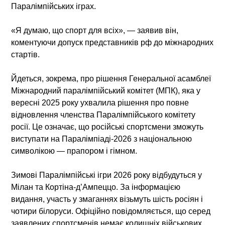
Паралімпійських іграх.
«Я думаю, що спорт для всіх», — заявив він,
коментуючи допуск представників рф до міжнародних
стартів.
Йдеться, зокрема, про рішення Генеральної асамблеї
Міжнародний паралімпійський комітет (МПК), яка у
вересні 2025 року ухвалила рішення про повне
відновлення членства Паралімпійського комітету
росії. Це означає, що російські спортсмени зможуть
виступати на Паралімпіаді-2026 з національною
символікою — прапором і гімном.
Зимові Паралімпійські ігри 2026 року відбудуться у
Мілан та Кортіна-д’Ампеццо. За інформацією
видання, участь у змаганнях візьмуть шість росіян і
чотири білоруси. Офіційно повідомляється, що серед
заявлених спортсменів немає колишніх військових.