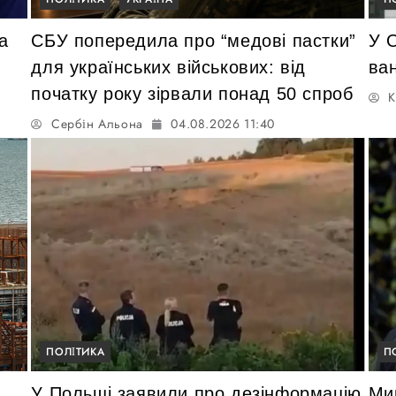
а
СБУ попередила про “медові пастки”
У 
для українських військових: від
ва
початку року зірвали понад 50 спроб
К
Сербін Альона
04.08.2026 11:40
ПОЛІТИКА
П
У Польщі заявили про дезінформацію
Ми