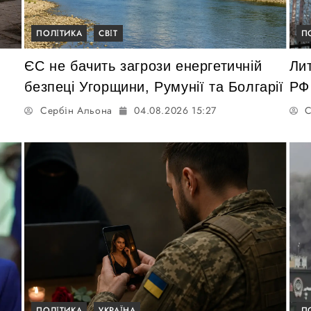
ПОЛІТИКА
СВІТ
П
ЄС не бачить загрози енергетичній
Ли
безпеці Угорщини, Румунії та Болгарії
РФ
Сербін Альона
04.08.2026 15:27
С
ПОЛІТИКА
УКРАЇНА
П