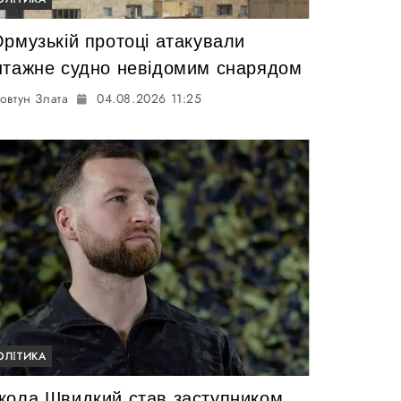
Ормузькій протоці атакували
нтажне судно невідомим снарядом
овтун Злата
04.08.2026 11:25
ОЛІТИКА
кола Швидкий став заступником