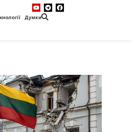
хнології
Думки