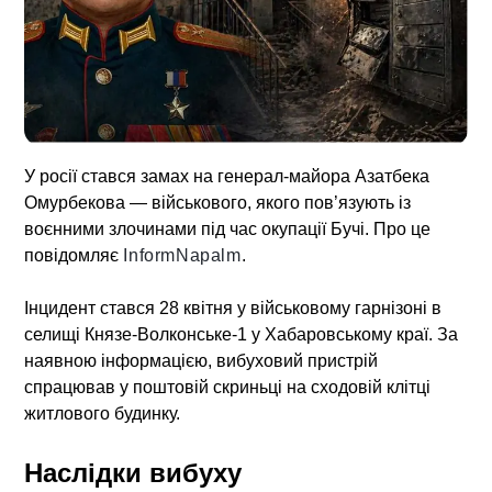
У росії стався замах на генерал-майора Азатбека
Омурбекова — військового, якого пов’язують із
воєнними злочинами під час окупації Бучі. Про це
повідомляє
InformNapalm
.
Інцидент стався 28 квітня у військовому гарнізоні в
селищі Князе-Волконське-1 у Хабаровському краї. За
наявною інформацією, вибуховий пристрій
спрацював у поштовій скриньці на сходовій клітці
житлового будинку.
Наслідки вибуху