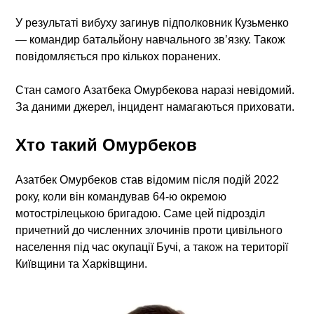
У результаті вибуху загинув підполковник Кузьменко
— командир батальйону навчального зв’язку. Також
повідомляється про кількох поранених.
Стан самого Азатбека Омурбекова наразі невідомий.
За даними джерел, інцидент намагаються приховати.
Хто такий Омурбеков
Азатбек Омурбеков став відомим після подій 2022
року, коли він командував 64-ю окремою
мотострілецькою бригадою. Саме цей підрозділ
причетний до численних злочинів проти цивільного
населення під час окупації Бучі, а також на території
Київщини та Харківщини.