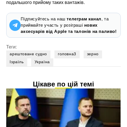
подальшого прийому таких вантажів.
Підписуйтесь на наш
телеграм канал
, та
приймайте участь у розіграші
нових
аксесуарів від Apple та талонів на паливо!
Теги:
арештоване судно
головна3
зерно
Ізраїль
Україна
Цікаве по цій темі