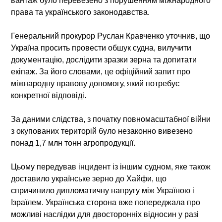
вантаж було перевезено з порушенням міжнародного
права та українського законодавства.
Генеральний прокурор Руслан Кравченко уточнив, що
Україна просить провести обшук судна, вилучити
документацію, дослідити зразки зерна та допитати
екіпаж. За його словами, це офіційний запит про
міжнародну правову допомогу, який потребує
конкретної відповіді.
За даними слідства, з початку повномасштабної війни
з окупованих територій було незаконно вивезено
понад 1,7 млн тонн агропродукції.
Цьому передував інцидент із іншим судном, яке також
доставило українське зерно до Хайфи, що
спричинило дипломатичну напругу між Україною і
Ізраїлем. Українська сторона вже попереджала про
можливі наслідки для двосторонніх відносин у разі