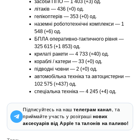
засоби ППО — 1 403 (+3) од.
літаків — 436 (+0) од.
гелікоптерів — 353 (+0) од.
наземні робототехнічні комплекси — 1
548 (+6) од.
БПЛА оперативно-тактичного рівня —
325 615 (+1 853) од.
крилаті ракети — 4 733 (+40) од.
кораблі / катери — 33 (+0) од.
підводні човни — 2 (+0) од.
автомобільна техніка та автоцистерни —
102 575 (+437) од.
спеціальна техніка — 4 245 (+4) од.
Підписуйтесь на наш
телеграм канал
, та
приймайте участь у розіграші
нових
аксесуарів від Apple та талонів на паливо!