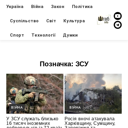
Україна
Війна
Закон
Політика
Суспільство
Світ
Культура
Спорт
Технології
Думки
Позначка:
ЗСУ
ВІЙНА
ВІЙНА
У ЗСУ служать близько
Росія вночі атакувала
16 тисяч іноземних
Харківщину, Сумщину,
добровольців із 72 країн
Запоріжжя та