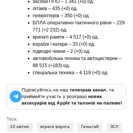
засоби ППО – 1 341 (+0) од.
літаків – 435 (+0) од.
гелікоптерів – 350 (+0) од.
БПЛА оперативно-тактичного рівня – 229
771 (+2 232) од.
крилаті ракети – 4 517 (+0) од.
кораблі / катери – 33 (+0) од.
підводні човни – 2 (+0) од.
автомобільна техніка та автоцистерни –
88 515 (+183) од.
спеціальна техніка – 4 119 (+0) од.
Підписуйтесь на наш
телеграм канал
, та
приймайте участь у розіграші
нових
аксесуарів від Apple та талонів на паливо!
Теги:
10 квітня
втрати ворога
Генштаб
ЗСУ