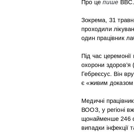
Про це
пише
BBC
Зокрема, 31 травн
проходили лікуван
один працівник ла
Під час церемонії 
охорони здоров’я
Гебреєсус. Він вр
є «живим доказом 
Медичні працівник
ВООЗ, у регіоні в
щонайменше 246 см
випадки інфекції т