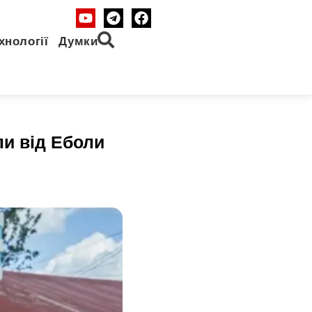
хнології
Думки
ли від Еболи