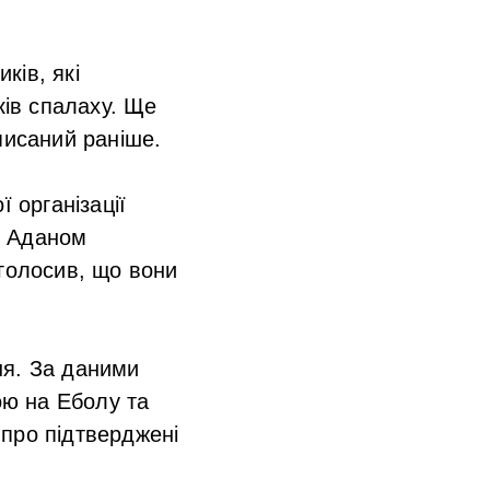
ків, які
ків спалаху. Ще
писаний раніше.
 організації
с Аданом
аголосив, що вони
ня. За даними
ою на Еболу та
про підтверджені