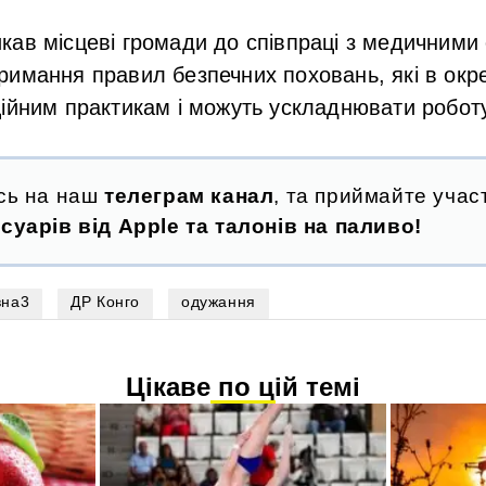
ав місцеві громади до співпраці з медичними
римання правил безпечних поховань, які в окр
ійним практикам і можуть ускладнювати роботу
сь на наш
телеграм канал
, та приймайте участ
суарів від Apple та талонів на паливо!
вна3
ДР Конго
одужання
Цікаве по цій темі