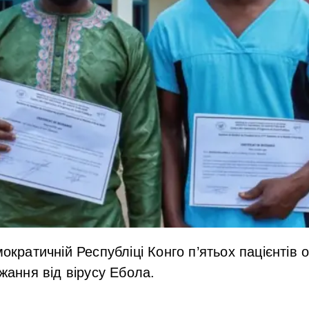
мократичній Республіці Конго п’ятьох пацієнтів
ужання від вірусу Ебола.