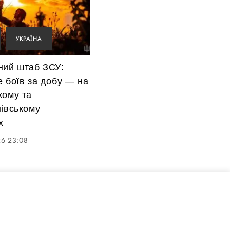
УКРАЇНА
ний штаб ЗСУ:
 боїв за добу — на
кому та
івському
х
26 23:08