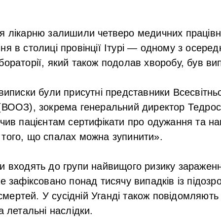
.
я лікарню залишили четверо медичних працівни
ня в столиці провінції Ітурі — одному з осеред
бораторії, який також подолав хворобу, був ви
виписки були присутні представники Всесвітньої
 (ВООЗ), зокрема генеральний директор Тедро
учив пацієнтам сертифікати про одужання та н
того, що спалах можна зупинити».
и входять до групи найвищого ризику заражен
же зафіксовано понад тисячу випадків із підозр
ертей. У сусідній Уганді також повідомляють 
а летальні наслідки.