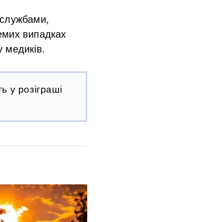
 службами,
емих випадках
 медиків.
ь у розіграші