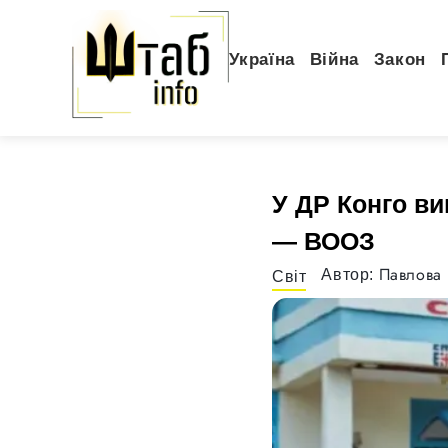
Україна
Війна
Закон
У ДР Конго ви
— ВООЗ
Павлова 
Автор:
Світ