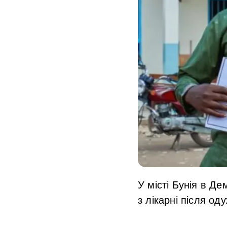
У місті Бунія в Де
з лікарні після од