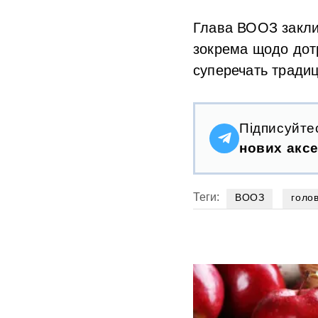
Глава ВООЗ заклик
зокрема щодо дот
суперечать традиц
Підписуйте
нових аксе
Теги:
ВООЗ
голо