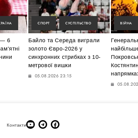
КРАЇНА
СПОРТ
СУСПІЛЬСТВО
ВІЙНА
 — 6
Байло та Середа виграли
Генераль
ам’ятні
золото Євро-2026 у
найбільше
енини
синхронних стрибках з 10-
Покровсь
метрової вишки
Костянтин
напрямка
05.08.2026 23:15
05.08.20
Контакти