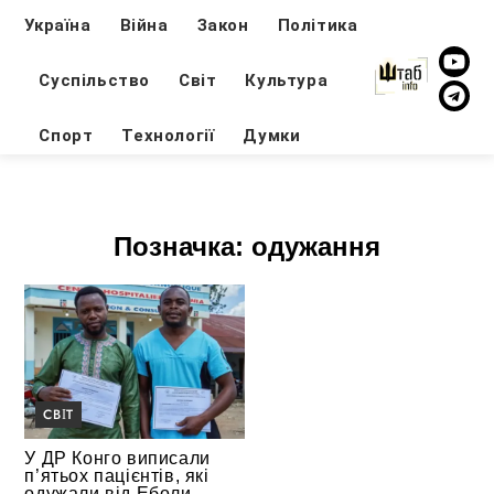
Україна
Війна
Закон
Політика
Суспільство
Світ
Культура
Спорт
Технології
Думки
Позначка:
одужання
СВІТ
У ДР Конго виписали
п’ятьох пацієнтів, які
одужали від Еболи —