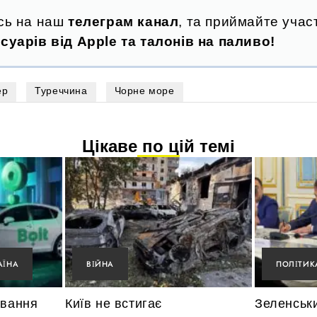
сь на наш
телеграм канал
, та приймайте участ
суарів від Apple та талонів на паливо!
ер
Туреччина
Чорне море
Цікаве по цій темі
АЇНА
ВІЙНА
ПОЛІТИК
ування
Київ не встигає
Зеленськ