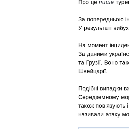
Про це
пише
туре
За попередньою ін
У результаті вибу
На момент інциден
За даними українс
та Грузії. Воно та
Швейцарії.
Подібні випадки в
Середземному морі
також пов’язують 
називали атаку мо