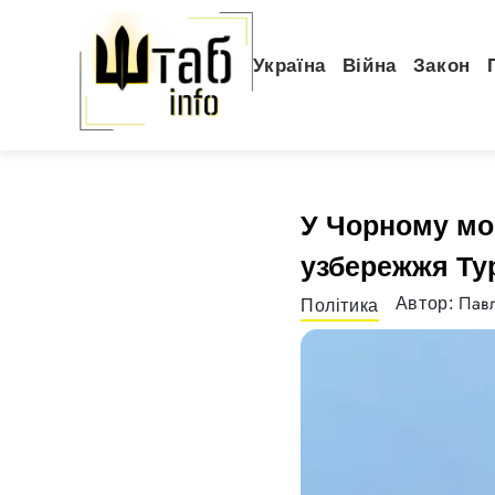
Україна
Війна
Закон
У Чорному мор
узбережжя Ту
Павл
Автор:
Політика