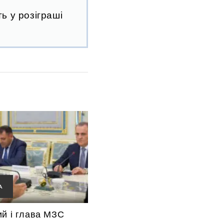
ь у розіграші
А
ий і глава МЗС