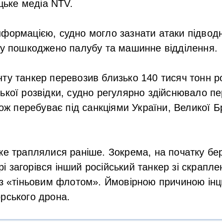
цьке медіа NTV.
формацією, судно могло зазнати атаки підводн
ху пошкоджено палубу та машинне відділення.
ту танкер перевозив близько 140 тисяч тонн ро
ької розвідки, судно регулярно здійснювало пе
кож перебуває під санкціями України, Великої Б
же траплялися раніше. Зокрема, на початку бе
 загорівся інший російський танкер зі скрапле
із «тіньовим флотом». Ймовірною причиною інц
рського дрона.