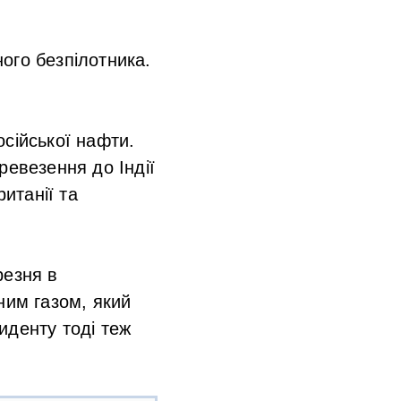
ого безпілотника.
сійської нафти.
ревезення до Індії
ританії та
резня в
ним газом, який
иденту тоді теж