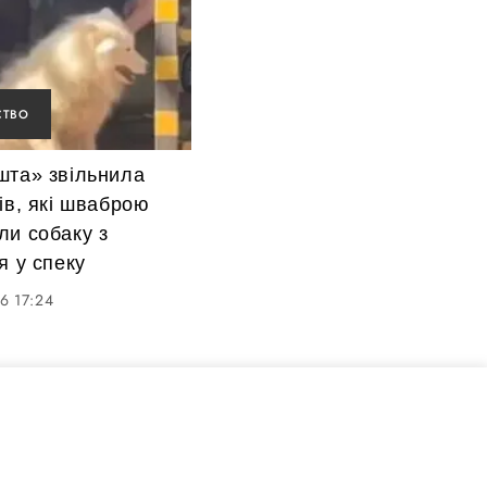
СТВО
шта» звільнила
ів, які шваброю
ли собаку з
я у спеку
6 17:24