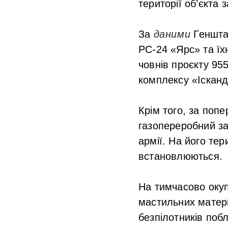
території об’єкта
За
даними
Генштаб
РС-24 «Ярс» та їх
човнів проєкту 95
комплексу «Ісканд
Крім того, за поп
газопереробний за
армії. На його те
встановлюються.
На тимчасово окуп
мастильних матері
безпілотників поб