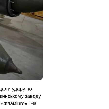
вдали удару по
ткинському заводу
5 «Фламінго». На