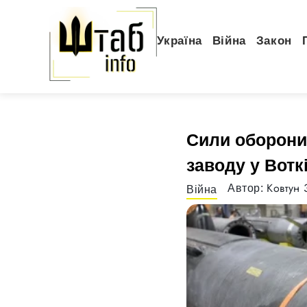
Україна
Війна
Закон
Сили оборони
заводу у Вотк
Ковтун 
Автор:
Війна