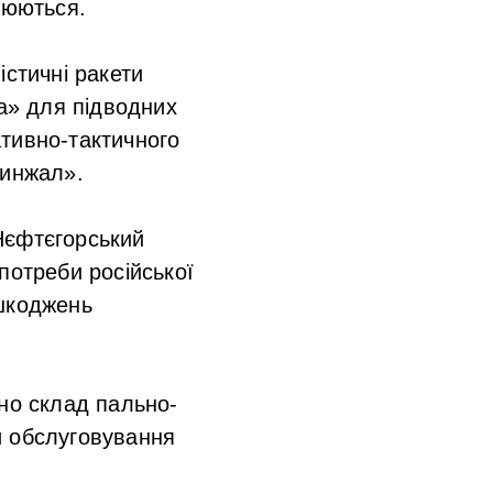
нюються.
стичні ракети
ва» для підводних
тивно-тактичного
Кинжал».
Нєфтєгорський
потреби російської
ошкоджень
ено склад пально-
й обслуговування