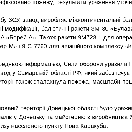
 зафіксовано пожежу, результати ураження уточ
у ЗСУ, завод виробляє міжконтинентальні балі
ні модифікації, балістичні ракети ЗМ-30 «Була
5А «Борей-А». Також ракети 9М723-1 для опера
ер-М» і 9-С-7760 для авіаційного комплексу «
ередньою інформацією, Сили оборони уразили 
вод у Самарській області РФ, який забезпечує 
риторії також спалахнула пожежа, масштаби п
ованій території Донецької області було ураж
алів у Донецьку та майстерню з виробництва 
лизу населеного пункту Нова Каракуба.