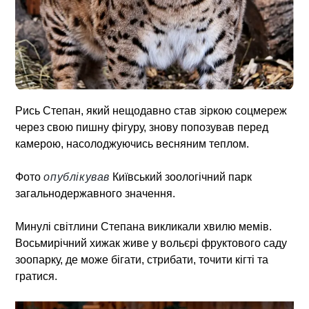
Рись Степан, який нещодавно став зіркою соцмереж
через свою пишну фігуру, знову попозував перед
камерою, насолоджуючись весняним теплом.
Фото
опублікував
Київський зоологічний парк
загальнодержавного значення.
Минулі світлини Степана викликали хвилю мемів.
Восьмирічний хижак живе у вольєрі фруктового саду
зоопарку, де може бігати, стрибати, точити кігті та
гратися.