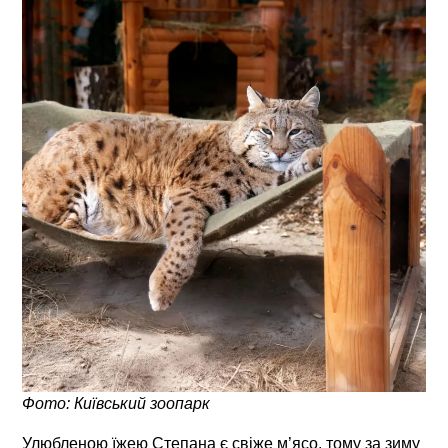
Фото: Київський зоопарк
Улюбленою їжею Степана є свіже м’ясо, тому за зиму