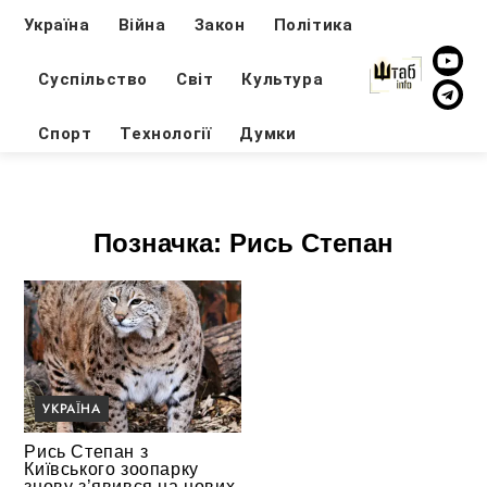
Україна
Війна
Закон
Політика
Суспільство
Світ
Культура
Спорт
Технології
Думки
Позначка:
Рись Степан
УКРАЇНА
Рись Степан з
Київcького зоопарку
знову з’явився на нових