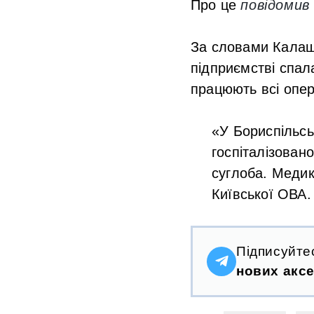
Про це
повідомив
За словами Калаш
підприємстві спала
працюють всі опе
«У Бориспільсь
госпіталізован
суглоба. Медик
Київської ОВА
Підписуйте
нових аксе