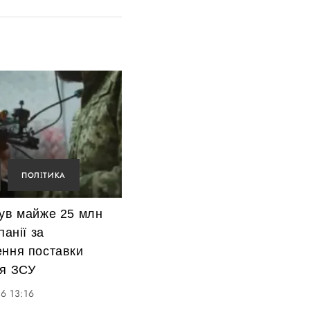
ПОЛІТИКА
нув майже 25 млн
панії за
ення поставки
ля ЗСУ
6 13:16