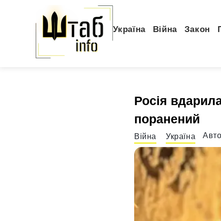
Україна
Війна
Закон
Росія вдарила
поранений
Авт
Війна
Україна