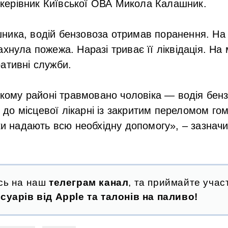
керівник Київської ОВА Микола Калашник.
ника, водій бензовоза отримав поранення. Н
хнула пожежа. Наразі триває її ліквідація. На 
ративні служби.
кому районі травмовано чоловіка — водія бенз
о до місцевої лікарні із закритим переломом го
и надають всю необхідну допомогу», – зазначи
.
сь на наш
телеграм канал
, та приймайте участ
суарів від Apple та талонів на паливо!