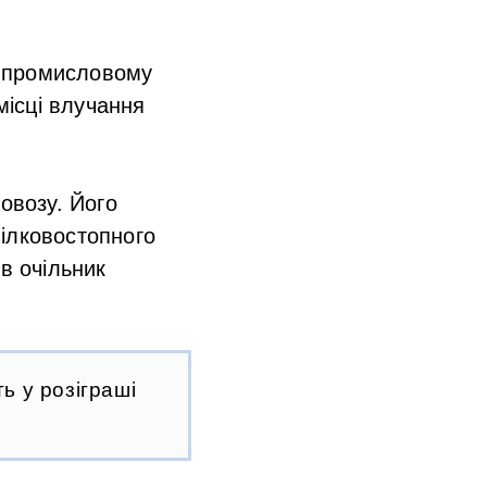
а промисловому
місці влучання
овозу. Його
мілковостопного
в очільник
ь у розіграші