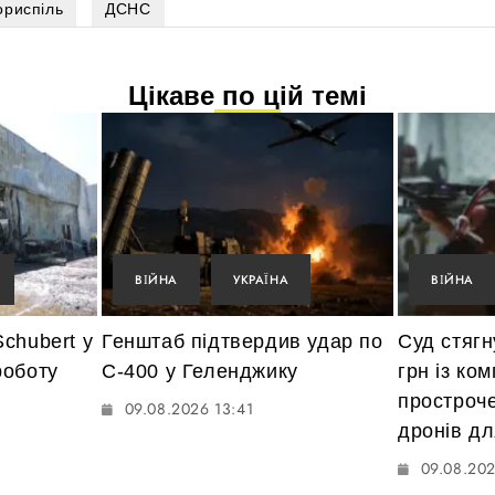
ориспіль
ДСНС
Цікаве по цій темі
ВІЙНА
УКРАЇНА
ВІЙНА
chubert у
Генштаб підтвердив удар по
Суд стяг
роботу
С-400 у Геленджику
грн із ком
простроч
09.08.2026 13:41
дронів д
09.08.202