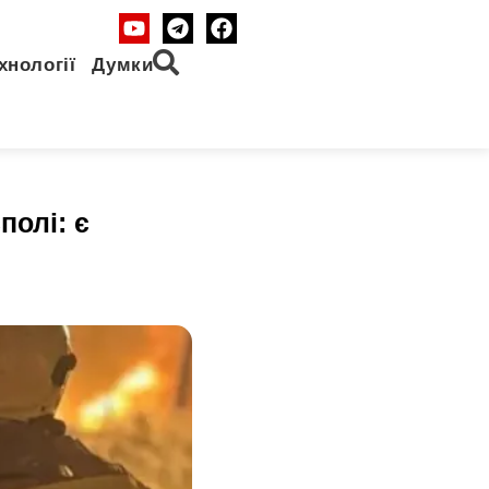
хнології
Думки
полі: є