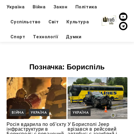
Україна
Війна
Закон
Політика
Суспільство
Світ
Культура
Спорт
Технології
Думки
Позначка:
Бориспіль
ВІЙНА
УКРАЇНА
УКРАЇНА
Росія вдарила по об’єкту
У Борисполі Jeep
інфраструктури в
врізався в рейсовий
Борисполі: є поранений
автобус: є загиблий і