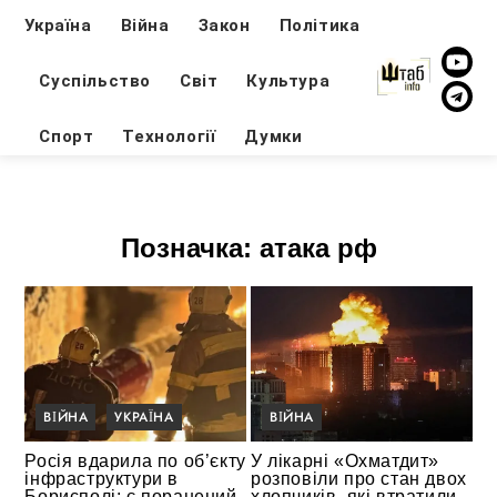
Україна
Війна
Закон
Політика
Суспільство
Світ
Культура
Спорт
Технології
Думки
Позначка:
атака рф
ВІЙНА
УКРАЇНА
ВІЙНА
Росія вдарила по об’єкту
У лікарні «Охматдит»
інфраструктури в
розповіли про стан двох
Борисполі: є поранений
хлопчиків, які втратили