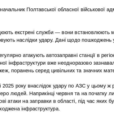
начальник Полтавської обласної військової адмі
рацюють екстрені служби — вони встановлюють
довують наслідки удару. Дані щодо пошкоджень
регулярно атакують автозаправні станції в регі
льної інфраструктури вже неодноразово зазнав
еж, поранень серед цивільних та значних мате
і 2025 року внаслідок удару по АЗС у цьому ж 
ро людей. Наприкінці червня та на початку ли
ві атаки на заправки в області, під час яких б
коджена інфраструктура.