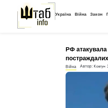
Україна
Війна
Закон
РФ атакувала
постраждали
Ковтун 
Автор:
Війна