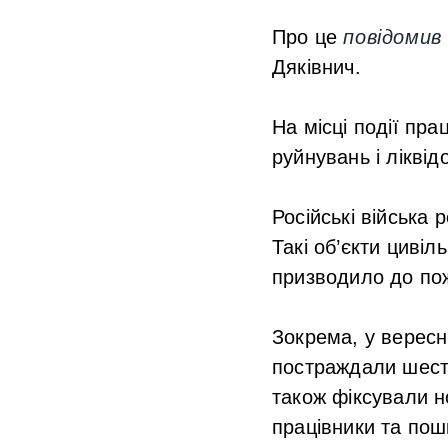
Про це
повідомив
Дяківнич.
На місці події п
руйнувань і лікві
Російські війська 
Такі об’єкти циві
призводило до пож
Зокрема, у вересн
постраждали шесте
також фіксували но
працівники та пош