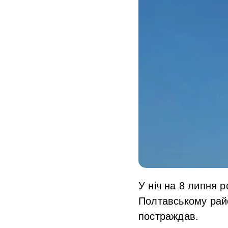
У ніч на 8 липня р
Полтавському райо
постраждав.