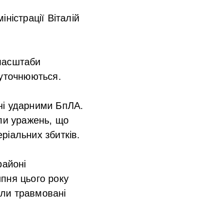
ністрації Віталій
 масштаби
 уточнюються.
оні ударними БпЛА.
али уражень, що
ріальних збитків.
районі
пня цього року
ули травмовані