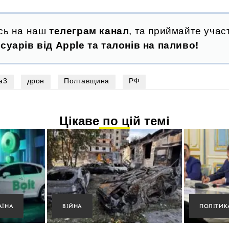
сь на наш
телеграм канал
, та приймайте участ
суарів від Apple та талонів на паливо!
а3
дрон
Полтавщина
РФ
Цікаве по цій темі
АЇНА
ВІЙНА
ПОЛІТИК