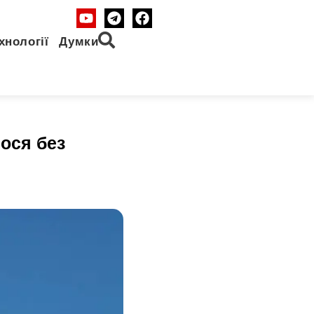
хнології
Думки
ося без