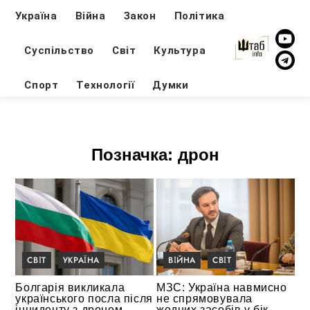
Україна
Війна
Закон
Політика
Суспільство
Світ
Культура
Спорт
Технології
Думки
Позначка:
дрон
СВІТ
УКРАЇНА
ВІЙНА
СВІТ
Болгарія викликала
МЗС: Україна навмисно
українського посла після
не спрямовувала
інциденту з дроном
жодних засобів у бік