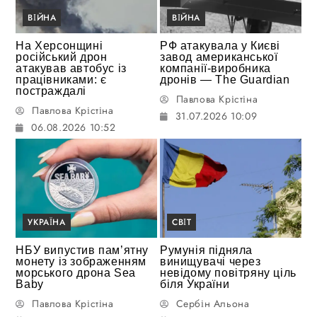
ВІЙНА
ВІЙНА
На Херсонщині
РФ атакувала у Києві
російський дрон
завод американської
атакував автобус із
компанії-виробника
працівниками: є
дронів — The Guardian
постраждалі
Павлова Крістіна
Павлова Крістіна
31.07.2026 10:09
06.08.2026 10:52
УКРАЇНА
СВІТ
НБУ випустив пам’ятну
Румунія підняла
монету із зображенням
винищувачі через
морського дрона Sea
невідому повітряну ціль
Baby
біля України
Павлова Крістіна
Сербін Альона