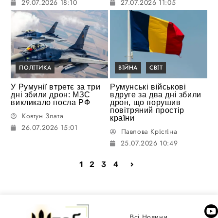
29.07.2026 18:10
27.07.2026 11:05
ПОЛІТИКА
ВІЙНА
СВІТ
У Румунії втретє за три
Румунські військові
дні збили дрон: МЗС
вдруге за два дні збили
викликало посла РФ
дрон, що порушив
повітряний простір
Ковтун Злата
країни
26.07.2026 15:01
Павлова Крістіна
25.07.2026 10:49
1
2
3
4
Всі Новини