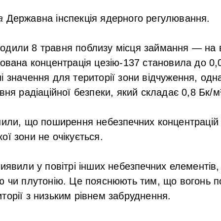
а
Державна інспекція ядерного регулювання.
дили 8 травня поблизу місця займання — на ві
сована концентрація цезію-137 становила до 0,
і значення для території зони відчуження, одн
вня радіаційної безпеки, який складає 0,8 Бк/м
нили, що поширення небезпечних концентрацій 
ої зони не очікується.
виявили у повітрі інших небезпечних елементів
ю чи плутонію. Це пояснюють тим, що вогонь 
торії з низьким рівнем забруднення.