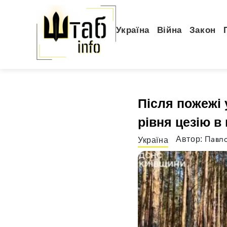
Україна
Війна
Закон
Після пожежі 
рівня цезію в 
Павло
Автор:
Україна