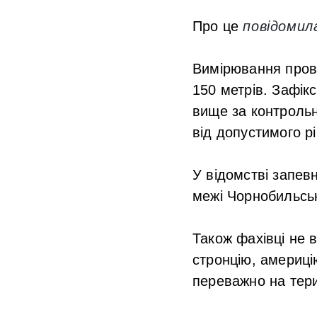
Про це
повідомил
Вимірювання прово
150 метрів. Зафік
вище за контрольн
від допустимого рі
У відомстві запев
межі Чорнобильськ
Також фахівці не 
стронцію, америці
переважно на тери