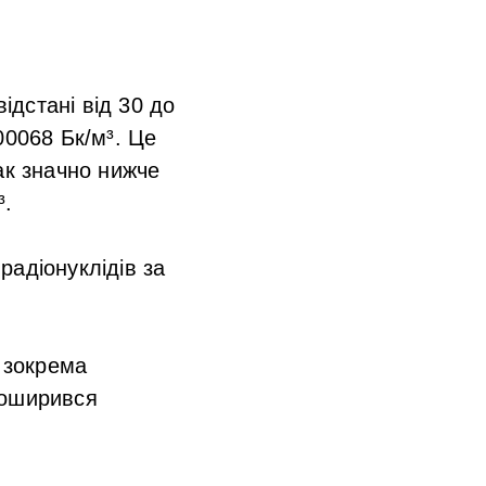
дстані від 30 до
00068 Бк/м³. Це
ак значно нижче
³.
радіонуклідів за
, зокрема
поширився