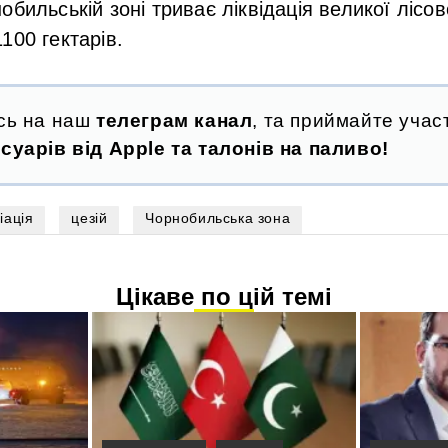
обильській зоні триває ліквідація великої лісо
100 гектарів.
сь на наш
телеграм канал
, та приймайте участ
суарів від Apple та талонів на паливо!
іація
цезій
Чорнобильська зона
Цікаве по цій темі