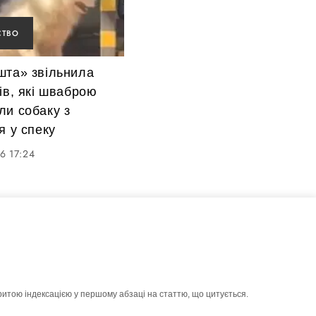
СТВО
шта» звільнила
ів, які шваброю
ли собаку з
я у спеку
6 17:24
ритою індексацією у першому абзаці на статтю, що цитується.