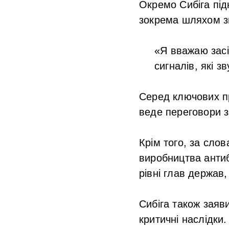
Окремо Сибіга під
зокрема шляхом з
«Я вважаю засі
сигналів, які з
Серед ключових пр
веде переговори з 
Крім того, за сло
виробництва антиб
рівні глав держав,
Сибіга також заяв
критичні наслідки.