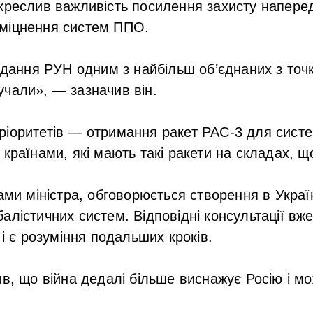
креслив важливість посилення захисту наперед
міцнення систем ППО.
дання РУН одним з найбільш об’єднаних з точ
вучали», — зазначив він.
іоритетів — отримання ракет PAC-3 для систем
країнами, які мають такі ракети на складах, щ
вами міністра, обговорюється створення в Украї
алістичних систем. Відповідні консультації вж
 і є розуміння подальших кроків.
ив, що війна дедалі більше виснажує Росію і м