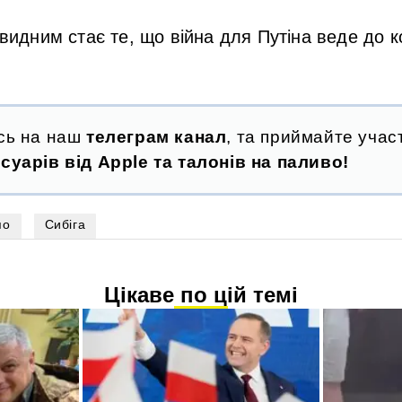
видним стає те, що війна для Путіна веде до 
сь на наш
телеграм канал
, та приймайте участ
суарів від Apple та талонів на паливо!
по
Сибіга
Цікаве по цій темі