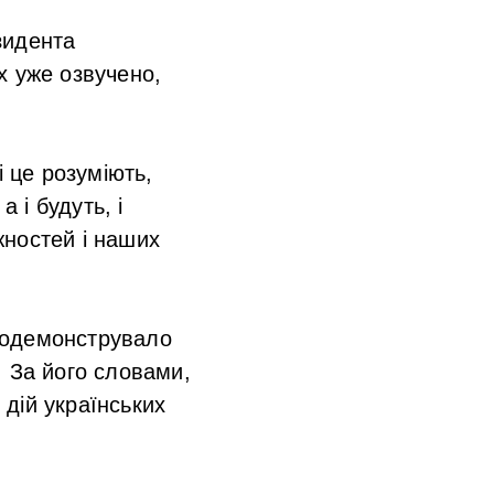
зидента
х уже озвучено,
 це розуміють,
 і будуть, і
ностей і наших
родемонструвало
і. За його словами,
 дій українських