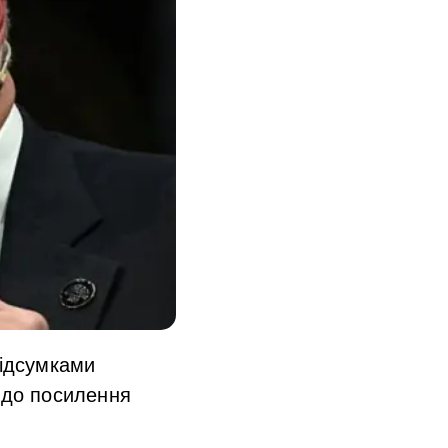
підсумками
щодо посилення