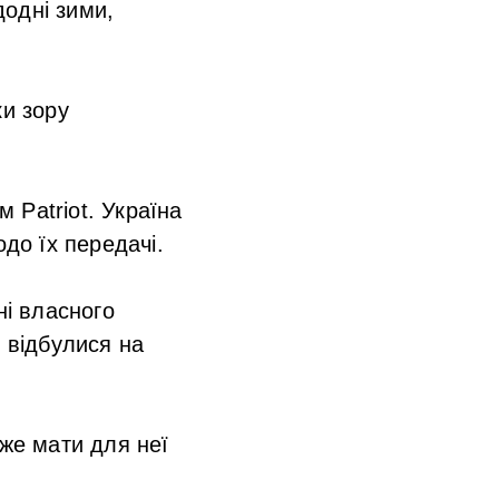
одні зими,
ки зору
 Patriot. Україна
одо їх передачі.
ні власного
е відбулися на
оже мати для неї