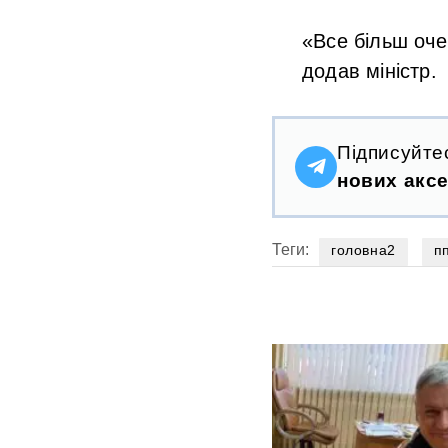
«Все більш оче
додав міністр.
Підписуйте
нових аксе
Теги:
головна2
п