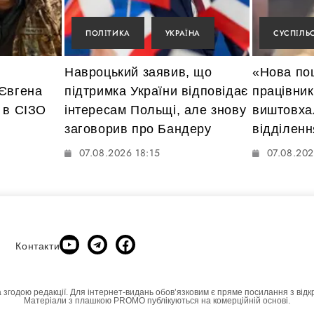
ПОЛІТИКА
УКРАЇНА
СУСПІЛЬ
Навроцький заявив, що
«Нова по
 Євгена
підтримка України відповідає
працівник
 в СІЗО
інтересам Польщі, але знову
виштовха
заговорив про Бандеру
відділенн
07.08.2026 18:15
07.08.202
Контакти
а згодою редакції. Для інтернет-видань обовʼязковим є пряме посилання з відк
Матеріали з плашкою PROMO публікуються на комерційній основі.