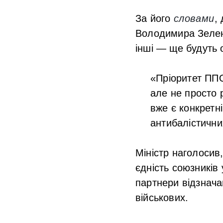
За його
словами
,
Володимира Зеленс
інші — ще будуть 
«Пріоритет ППО
але не просто р
вже є конкрет
антибалістични
Міністр наголоси
єдність союзників 
партнери відзначаю
військових.