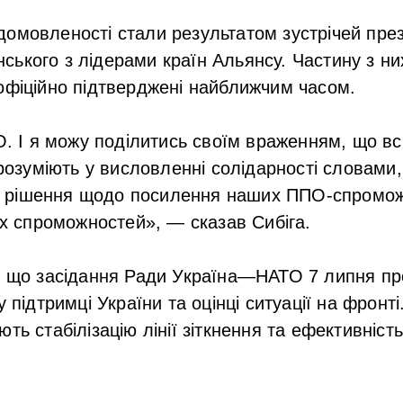
 домовленості стали результатом зустрічей пре
ького з лідерами країн Альянсу. Частину з ни
офіційно підтверджені найближчим часом.
. І я можу поділитись своїм враженням, що всі
озуміють у висловленні солідарності словами, а
ні рішення щодо посилення наших ППО-спромож
х спроможностей», — сказав Сибіга.
в, що засідання Ради Україна—НАТО 7 липня п
у підтримці України та оцінці ситуації на фронт
ть стабілізацію лінії зіткнення та ефективність