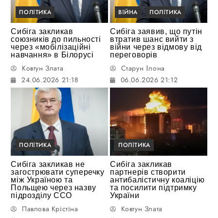
ПОЛІТИКА
ВІЙНА
ПОЛІТИКА
Сибіга закликав
Сибіга заявив, що путін
союзників до пильності
втратив шанс вийти з
через «мобілізаційні
війни через відмову від
навчання» в Білорусі
переговорів
Ковтун Злата
Старун Ілона
24.06.2026 21:18
06.06.2026 21:12
ПОЛІТИКА
ПОЛІТИКА
Сибіга закликав не
Сибіга закликав
загострювати суперечку
партнерів створити
між Україною та
антибалістичну коаліцію
Польщею через назву
та посилити підтримку
підрозділу ССО
України
Павлова Крістіна
Ковтун Злата