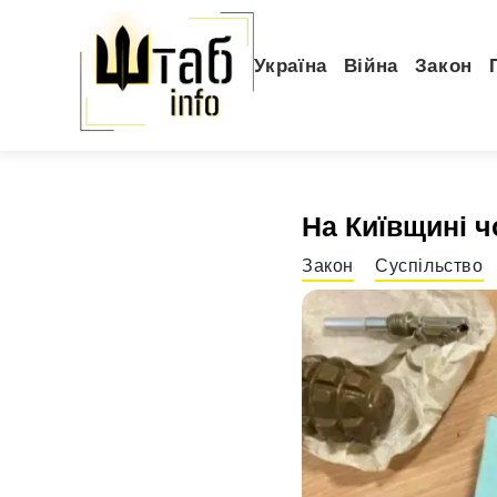
Україна
Війна
Закон
На Київщині ч
Закон
Суспільство