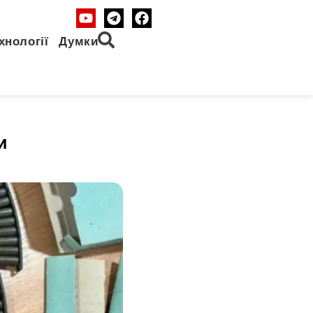
хнології
Думки
и