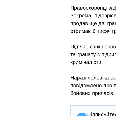
Правоохоронці заф
Зокрема, підозрюв
продав ще дві гра
отримав 6 тисяч г
Під час санкціоно
та гранату з підр
криміналісти.
Наразі чоловіка з
повідомлено про п
бойових припасів.
Підписуйте