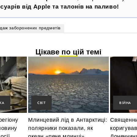
суарів від Apple та талонів на паливо!
даж заборонених предметів
Цікаве по цій темі
КА
СВІТ
ВІЙНА
регіону
Млинцевий лід в Антарктиці:
Священни
ловину
полярники показали, як
коригував
осії
океан «пече млинці»
Донеччин