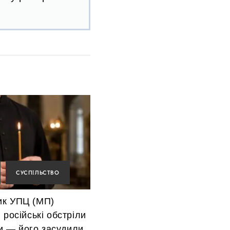
СУСПІЛЬСТВО
к УПЦ (МП)
 російські обстріли
и — його засудили