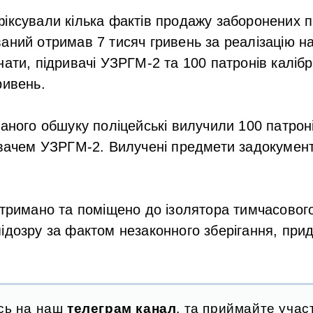
іксували кілька фактів продажу заборонених п
аний отримав 7 тисяч гривень за реалізацію на
нати, підривачі УЗРГМ-2 та 100 патронів калібр
ривень.
ваного обшуку поліцейські вилучили 100 патрон
ивачем УЗРГМ-2. Вилучені предмети задокумен
атримано та поміщено до ізолятора тимчасовог
ідозру за фактом незаконного зберігання, прид
сь на наш
телеграм канал
, та приймайте участ