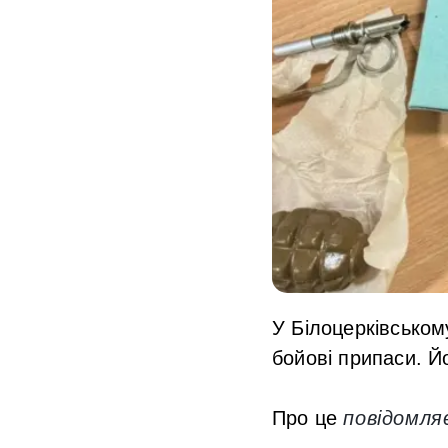
У Білоцерківськом
бойові припаси. Й
Про це
повідомля