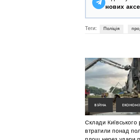
нових аксе
Теги:
Поліція
про
ВІЙНА
ЕКОНОМІ
Склади Київського 
втратили понад по
площ через удари р