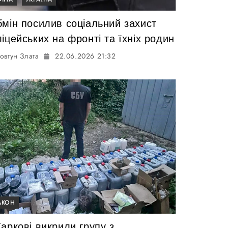
бмін посилив соціальний захист
іцейських на фронті та їхніх родин
овтун Злата
22.06.2026 21:32
АКОН
аркові викрили групу з