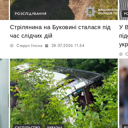
РОЗСЛІДУВАННЯ
Р
Стрілянина на Буковині сталася під
У 
час слідчих дій
пі
укр
Старун Ілона
28.07.2026 11:54
С
СУСПІЛЬСТВО
УКРАЇНА
В