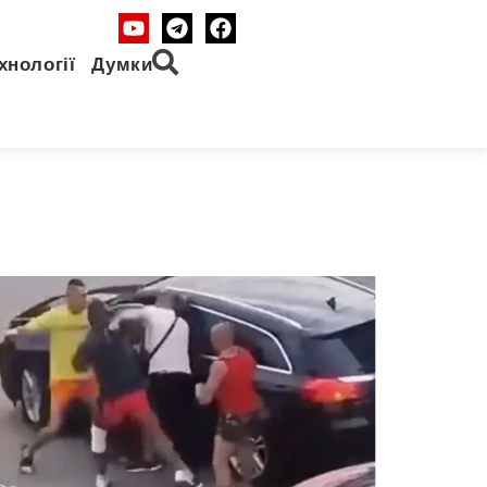
хнології
Думки