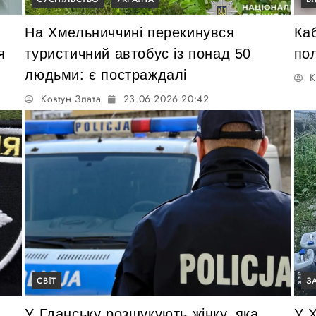
На Хмельниччині перекинувся
Ка
я
туристичний автобус із понад 50
пол
людьми: є постраждалі
К
Ковтун Злата
23.06.2026 20:42
СВІТ
З
У Гданську розшукують жінку, яка
У Х