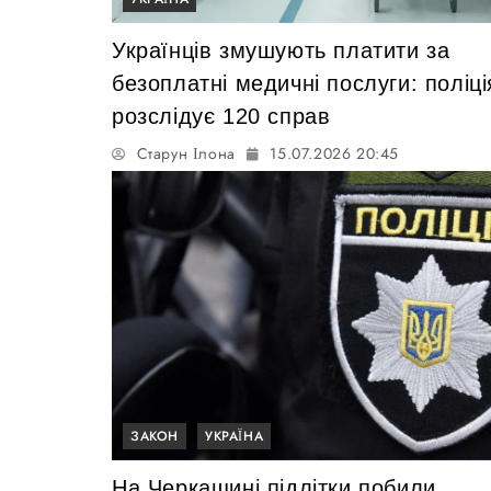
Українців змушують платити за
безоплатні медичні послуги: поліці
розслідує 120 справ
Старун Ілона
15.07.2026 20:45
ЗАКОН
УКРАЇНА
На Черкащині підлітки побили