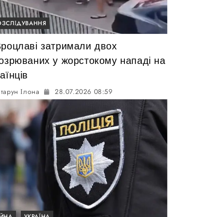
ОЗСЛІДУВАННЯ
Вроцлаві затримали двох
дозрюваних у жорстокому нападі на
аїнців
тарун Ілона
28.07.2026 08:59
ІЙНА
УКРАЇНА