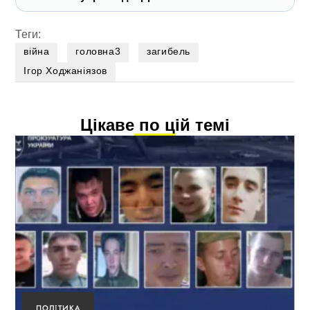
Теги:
війна
головна3
загибель
Ігор Ходжаніязов
Цікаве по цій темі
ПОЛІТИКА