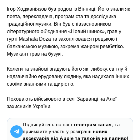
Ігор Ходжаніязов був родом із Вінниці. Його знали як
поета, перекладача, програміста та дослідника
традиційної музики. Він був співзасновником
літературного об’єднання «Новий шинок», грав у
гурті Mashala Doza та захоплювався грецькою і
балканською музикою, зокрема жанром рембетіко.
Музикант грав на бузукі.
Колеги та знайомі згадують його як глибоку, світлу й
надзвичайно ерудовану людину, яка надихала інших
своїми знаннями та щирістю.
Поховають військового в селі Зарванці на Алеї
захисників України.
Підписуйтесь на наш
телеграм канал
, та
приймайте участь у розіграші
нових
аксесуарів від Apple та талонів на паливо!