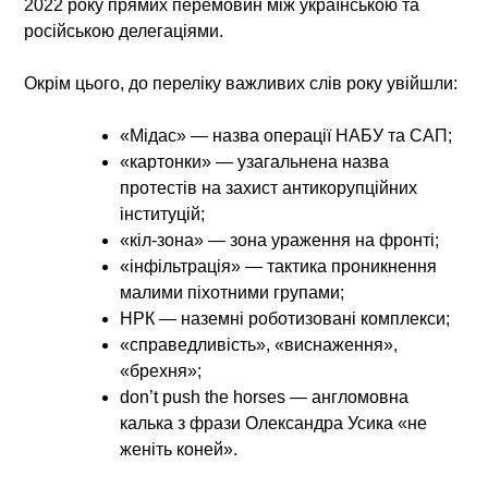
2022 року прямих перемовин між українською та
російською делегаціями.
Окрім цього, до переліку важливих слів року увійшли:
«Мідас» — назва операції НАБУ та САП;
«картонки» — узагальнена назва
протестів на захист антикорупційних
інституцій;
«кіл-зона» — зона ураження на фронті;
«інфільтрація» — тактика проникнення
малими піхотними групами;
НРК — наземні роботизовані комплекси;
«справедливість», «виснаження»,
«брехня»;
don’t push the horses — англомовна
калька з фрази Олександра Усика «не
женіть коней».