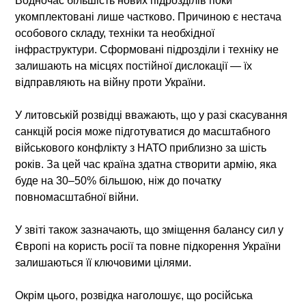
Водночас більшість нових підрозділів поки
укомплектовані лише частково. Причиною є нестача
особового складу, техніки та необхідної
інфраструктури. Сформовані підрозділи і техніку не
залишають на місцях постійної дислокації — їх
відправляють на війну проти України.
У литовській розвідці вважають, що у разі скасування
санкцій росія може підготуватися до масштабного
військового конфлікту з НАТО приблизно за шість
років. За цей час країна здатна створити армію, яка
буде на 30–50% більшою, ніж до початку
повномасштабної війни.
У звіті також зазначають, що зміщення балансу сил у
Європі на користь росії та повне підкорення України
залишаються її ключовими цілями.
Окрім цього, розвідка наголошує, що російська