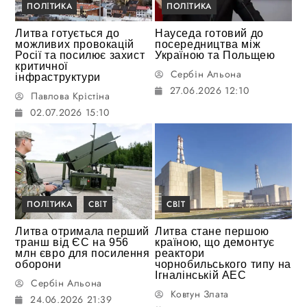
ПОЛІТИКА
ПОЛІТИКА
Литва готується до
Науседа готовий до
можливих провокацій
посередництва між
Росії та посилює захист
Україною та Польщею
критичної
Сербін Альона
інфраструктури
27.06.2026 12:10
Павлова Крістіна
02.07.2026 15:10
ПОЛІТИКА
СВІТ
СВІТ
Литва отримала перший
Литва стане першою
транш від ЄС на 956
країною, що демонтує
млн євро для посилення
реактори
оборони
чорнобильського типу на
Ігналінській АЕС
Сербін Альона
Ковтун Злата
24.06.2026 21:39