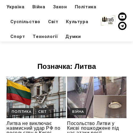
Україна
Війна
Закон
Політика
Суспільство
Світ
Культура
Спорт
Технології
Думки
Позначка:
Литва
ПОЛІТИКА
СВІТ
ВІЙНА
Литва не виключає
Посольство Литви у
навмисний удар РФ по
Києві пошкоджене під
посольству в Києві
час атаки росії