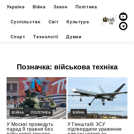
Україна
Війна
Закон
Політика
Суспільство
Світ
Культура
Спорт
Технології
Думки
Позначка:
військова техніка
ВІЙНА
ПОЛІТИКА
ВІЙНА
У Москві проведуть
У Генштабі ЗСУ
парад 9 травня без
підтвердили ураження
військової техніки
одразу чотирьох