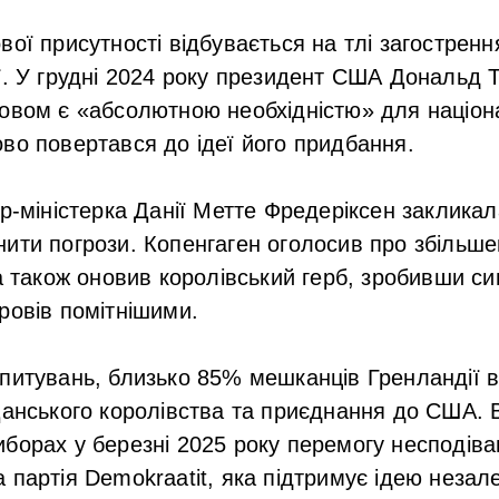
вої присутності відбувається на тлі загостренн
ї. У грудні 2024 року президент США Дональд 
овом є «абсолютною необхідністю» для націон
во повертався до ідеї його придбання.
єр-міністерка Данії Метте Фредеріксен заклика
ити погрози. Копенгаген оголосив про збільш
 а також оновив королівський герб, зробивши с
ровів помітнішими.
питувань, близько 85% мешканців Гренландії 
Данського королівства та приєднання до США. 
борах у березні 2025 року перемогу несподів
 партія Demokraatit, яка підтримує ідею незал