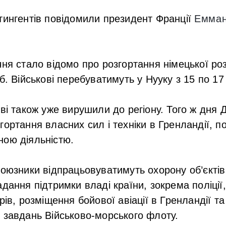
тингентів повідомили президент Франції
Емман
чня стало відомо про розгортання німецької ро
б. Військові перебуватимуть у Нууку з 15 по 17 
ові також уже вирушили до регіону. Того ж дня 
гортання власних сил і техніки в Гренландії, 
ною діяльністю.
союзники відпрацьовуватимуть охорону об’єктів
адання підтримки владі країни, зокрема поліції
рів, розміщення бойової авіації в Гренландії т
 завдань Військово-морського флоту.