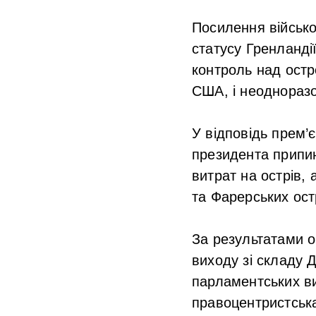
Посилення військо
статусу Гренланді
контроль над остр
США, і неодноразо
У відповідь прем’
президента припин
витрат на острів,
та Фарерських ост
За результатами о
виходу зі складу 
парламентських ви
правоцентристська