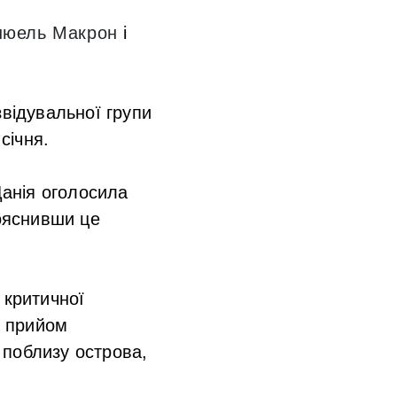
юель Макрон
і
звідувальної групи
січня.
Данія оголосила
пояснивши це
 критичної
, прийом
а поблизу острова,