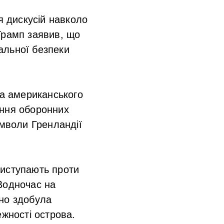
я дискусій навколо
Трамп заявив, що
альної безпеки
ла американського
ення оборонних
имволи Гренландії
виступають проти
Водночас на
ано здобула
ежності острова.