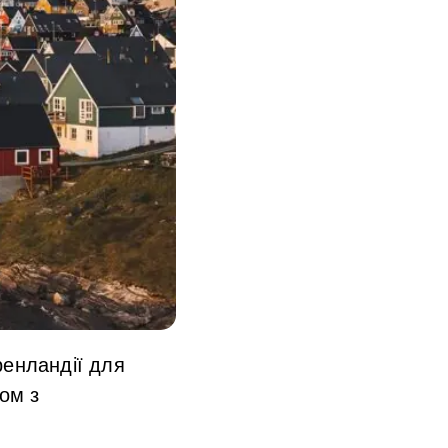
ренландії для
зом з