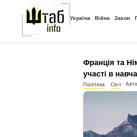
Україна
Війна
Закон
Франція та Ні
участі в навч
Авт
Політика
Світ