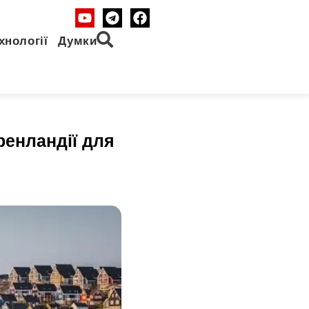
хнології
Думки
ренландії для