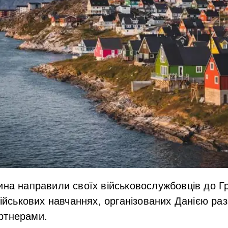
ина направили своїх військовослужбовців до Г
військових навчаннях, організованих Данією ра
ртнерами.