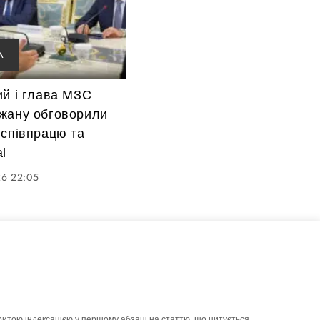
А
ий і глава МЗС
жану обговорили
 співпрацю та
l
26 22:05
ритою індексацією у першому абзаці на статтю, що цитується.