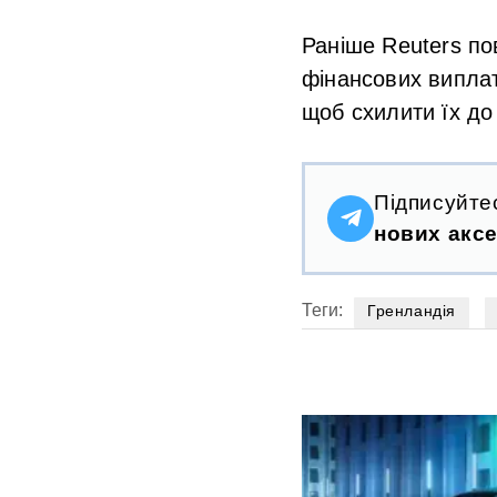
Раніше Reuters по
фінансових виплат
щоб схилити їх до
Підписуйте
нових аксе
Теги:
Гренландія