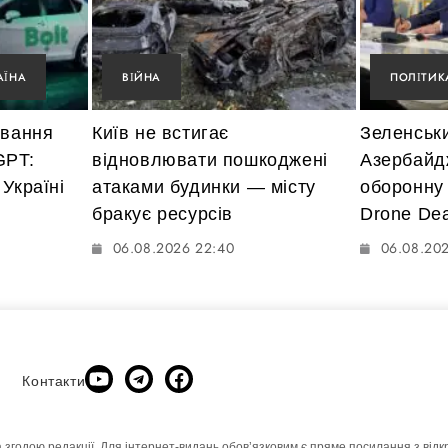
АЇНА
ВІЙНА
ПОЛІТИК
ування
Київ не встигає
Зеленськ
GPT:
відновлювати пошкоджені
Азербайд
Україні
атаками будинки — місту
оборонну
бракує ресурсів
Drone Dea
06.08.2026 22:40
06.08.20
Контакти
а згодою редакції. Для інтернет-видань обовʼязковим є пряме посилання з відк