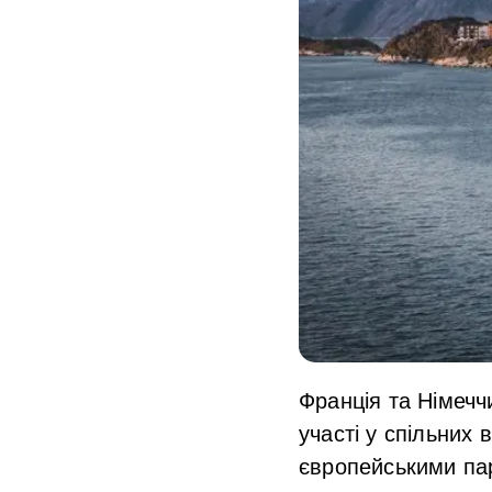
Франція та Німечч
участі у спільних 
європейськими па