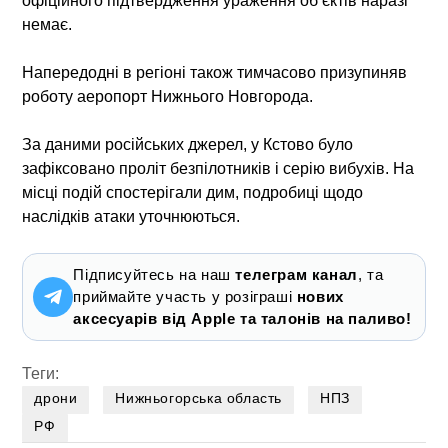
офіційного підтвердження ураження об’єктів наразі
немає.
Напередодні в регіоні також тимчасово призупиняв
роботу аеропорт Нижнього Новгорода.
За даними російських джерел, у Кстово було
зафіксовано проліт безпілотників і серію вибухів. На
місці подій спостерігали дим, подробиці щодо
наслідків атаки уточнюються.
Підписуйтесь на наш
телеграм канал
, та
приймайте участь у розіграші
нових
аксесуарів від Apple та талонів на паливо!
Теги:
дрони
Нижньогорська область
НПЗ
РФ