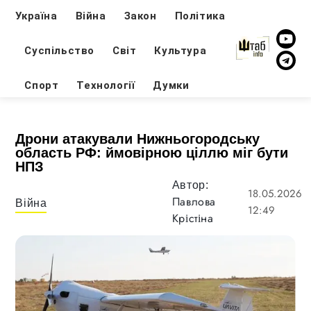
Україна
Війна
Закон
Політика
Суспільство
Світ
Культура
Спорт
Технології
Думки
Дрони атакували Нижньогородську
область РФ: ймовірною ціллю міг бути
НПЗ
Автор:
18.05.2026
Павлова
Війна
12:49
Крістіна