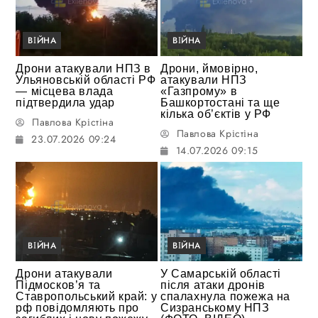
ВІЙНА
ВІЙНА
Дрони атакували НПЗ в
Дрони, ймовірно,
Ульяновській області РФ
атакували НПЗ
— місцева влада
«Газпрому» в
підтвердила удар
Башкортостані та ще
кілька об’єктів у РФ
Павлова Крістіна
Павлова Крістіна
23.07.2026 09:24
14.07.2026 09:15
ВІЙНА
ВІЙНА
Дрони атакували
У Самарській області
Підмосков’я та
після атаки дронів
Ставропольський край: у
спалахнула пожежа на
рф повідомляють про
Сизранському НПЗ