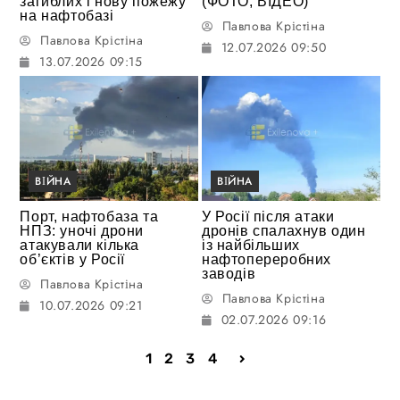
загиблих і нову пожежу
(ФОТО, ВІДЕО)
на нафтобазі
Павлова Крістіна
Павлова Крістіна
12.07.2026 09:50
13.07.2026 09:15
ВІЙНА
ВІЙНА
Порт, нафтобаза та
У Росії після атаки
НПЗ: уночі дрони
дронів спалахнув один
атакували кілька
із найбільших
об’єктів у Росії
нафтопереробних
заводів
Павлова Крістіна
Павлова Крістіна
10.07.2026 09:21
02.07.2026 09:16
1
2
3
4