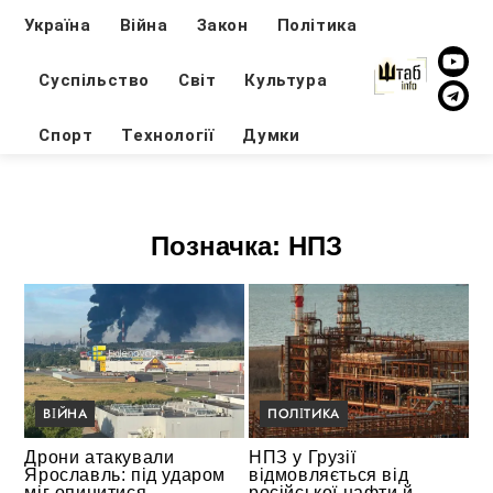
Україна
Війна
Закон
Політика
Суспільство
Світ
Культура
Спорт
Технології
Думки
Позначка:
НПЗ
ВІЙНА
ПОЛІТИКА
Дрони атакували
НПЗ у Грузії
Ярославль: під ударом
відмовляється від
міг опинитися
російської нафти й