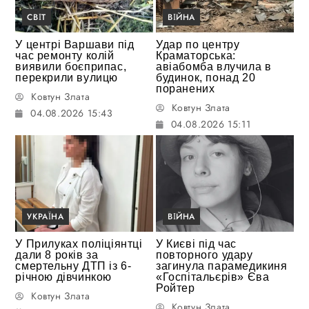
СВІТ
ВІЙНА
У центрі Варшави під
Удар по центру
час ремонту колій
Краматорська:
виявили боєприпас,
авіабомба влучила в
перекрили вулицю
будинок, понад 20
поранених
Ковтун Злата
Ковтун Злата
04.08.2026 15:43
04.08.2026 15:11
УКРАЇНА
ВІЙНА
У Прилуках поліціянтці
У Києві під час
дали 8 років за
повторного удару
смертельну ДТП із 6-
загинула парамедикиня
річною дівчинкою
«Госпітальєрів» Єва
Ройтер
Ковтун Злата
Ковтун Злата