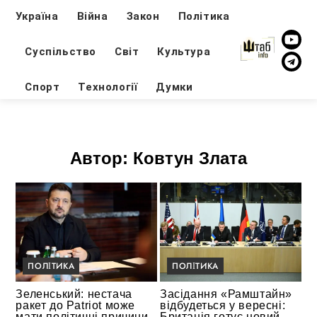
Україна
Війна
Закон
Політика
Суспільство
Світ
Культура
Спорт
Технології
Думки
Автор:
Ковтун Злата
ПОЛІТИКА
ПОЛІТИКА
Зеленський: нестача
Засідання «Рамштайн»
ракет до Patriot може
відбудеться у вересні:
мати політичні причини
Британія готує новий