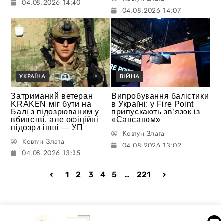
04.08.2026 14:40
04.08.2026 14:07
УКРАЇНА
ВІЙНА
Затриманий ветеран
Випробування балістики
KRAKEN міг бути на
в Україні: у Fire Point
Балі з підозрюваним у
припускають зв’язок із
вбивстві, але офіційні
«Сапсаном»
підозри інші — УП
Ковтун Злата
Ковтун Злата
04.08.2026 13:02
04.08.2026 13:35
1
2
3
4
5
…
221