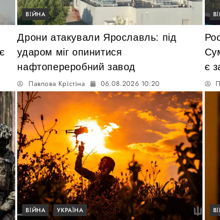
ВІЙНА
В
Дрони атакували Ярославль: під
Рос
є
ударом міг опинитися
Су
нафтопереробний завод
є з
Павлова Крістіна
06.08.2026 10:20
П
ВІЙНА
УКРАЇНА
В