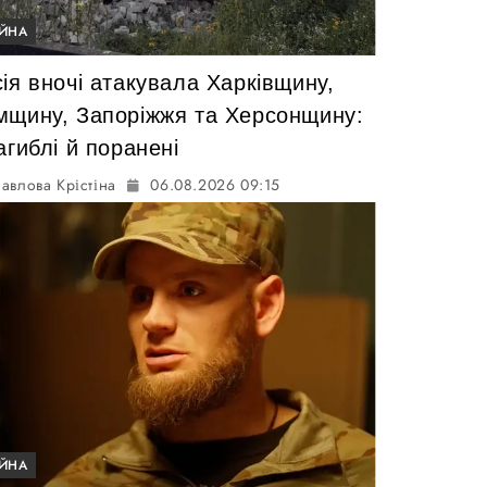
ІЙНА
ія вночі атакувала Харківщину,
мщину, Запоріжжя та Херсонщину:
агиблі й поранені
авлова Крістіна
06.08.2026 09:15
ІЙНА