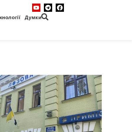
хнології
Думки