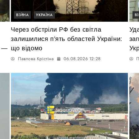
ВІЙНА
УКРАЇНА
В
Через обстріли РФ без світла
Уда
залишилися п’ять областей України:
заг
и —
що відомо
Укр
Павлова Крістіна
06.08.2026 12:28
П