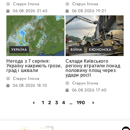
Старун Ілона
Старун Ілона
06.08.2026 21:45
06.08.2026 19:21
УКРАЇНА
ВІЙНА
ЕКОНОМІКА
Негода з 7 серпня:
Склади Київського
Україну накриють грози,
регіону втратили понад
град і шквали
половину площ через
удари росії
Старун Ілона
Старун Ілона
06.08.2026 18:10
06.08.2026 17:40
1
2
3
4
…
190