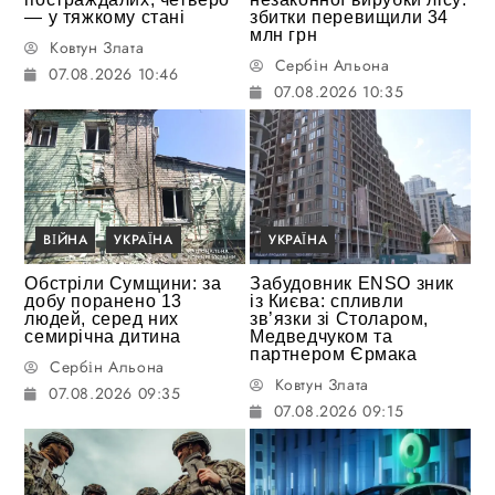
— у тяжкому стані
збитки перевищили 34
млн грн
Ковтун Злата
Сербін Альона
07.08.2026 10:46
07.08.2026 10:35
ВІЙНА
УКРАЇНА
УКРАЇНА
Обстріли Сумщини: за
Забудовник ENSO зник
добу поранено 13
із Києва: спливли
людей, серед них
зв’язки зі Столаром,
семирічна дитина
Медведчуком та
партнером Єрмака
Сербін Альона
Ковтун Злата
07.08.2026 09:35
07.08.2026 09:15