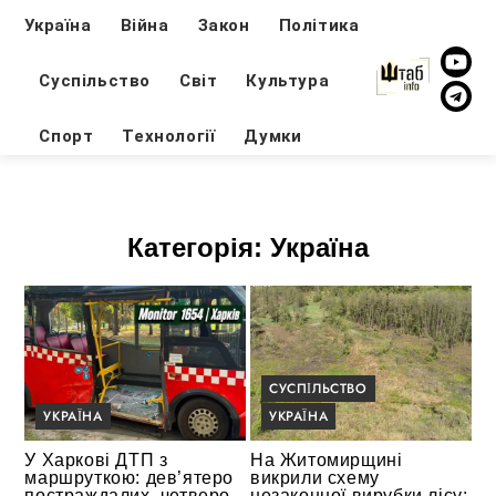
Україна
Війна
Закон
Політика
Суспільство
Світ
Культура
Спорт
Технології
Думки
Категорія:
Україна
СУСПІЛЬСТВО
УКРАЇНА
УКРАЇНА
У Харкові ДТП з
На Житомирщині
маршруткою: дев’ятеро
викрили схему
постраждалих, четверо
незаконної вирубки лісу: