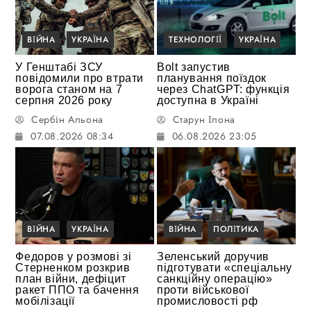
ВІЙНА
УКРАЇНА
ТЕХНОЛОГІЇ
УКРАЇНА
У Генштабі ЗСУ
Bolt запустив
повідомили про втрати
планування поїздок
ворога станом на 7
через ChatGPT: функція
серпня 2026 року
доступна в Україні
Сербін Альона
Старун Ілона
07.08.2026 08:34
06.08.2026 23:05
ВІЙНА
УКРАЇНА
ВІЙНА
ПОЛІТИКА
Федоров у розмові зі
Зеленський доручив
Стерненком розкрив
підготувати «спеціальну
план війни, дефіцит
санкційну операцію»
ракет ППО та бачення
проти військової
мобілізації
промисловості рф