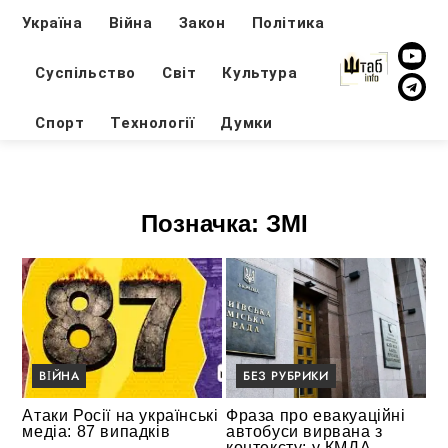
Україна
Війна
Закон
Політика
Суспільство
Світ
Культура
Спорт
Технології
Думки
Позначка:
ЗМІ
ВІЙНА
БЕЗ РУБРИКИ
Атаки Росії на українські
Фраза про евакуаційні
медіа: 87 випадків
автобуси вирвана з
контексту: у КМДА