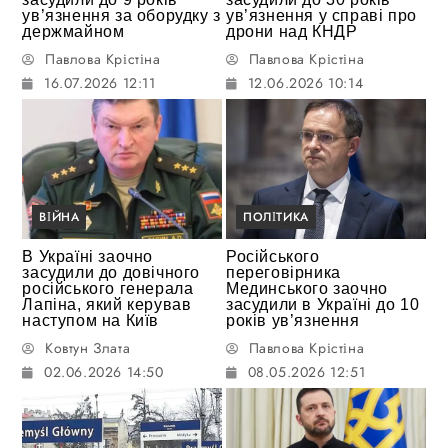
ув’язнення за оборудку з
ув’язнення у справі про
держмайном
дрони над КНДР
Павлова Крістіна
Павлова Крістіна
16.07.2026 12:11
12.06.2026 10:14
ВІЙНА
ПОЛІТИКА
В Україні заочно
Російського
засудили до довічного
переговірника
російського генерала
Мединського заочно
Лапіна, який керував
засудили в Україні до 10
наступом на Київ
років ув’язнення
Ковтун Злата
Павлова Крістіна
02.06.2026 14:50
08.05.2026 12:51