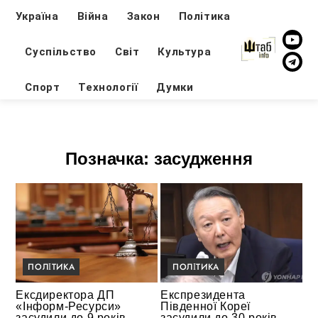
Україна
Війна
Закон
Політика
Суспільство
Світ
Культура
Спорт
Технології
Думки
Позначка:
засудження
ПОЛІТИКА
ПОЛІТИКА
Ексдиректора ДП
Експрезидента
«Інформ-Ресурси»
Південної Кореї
засудили до 9 років
засудили до 30 років