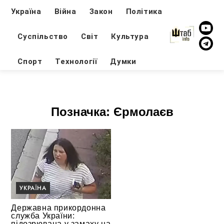
Україна
Війна
Закон
Політика
Суспільство
Світ
Культура
Спорт
Технології
Думки
Позначка:
Єрмолаєв
УКРАЇНА
Державна прикордонна
служба України:
підозрювана у замаху на