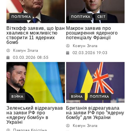
ПОЛІТИКА
ПОЛІТИКА
СВІТ
Віткофф заявив, що Іран
Макрон заявив про
хвалився можливістю
розширення ядерного
створити 11 ядерних
потенціалу Франції
бомб
Ковтун Злата
Ковтун Злата
02.03.2026 19:03
03.03.2026 08:55
ВІЙНА
ВІЙНА
ПОЛІТИКА
Зеленський відреагував
Британія відреагувала
на заяви РФ про
на заяви РФ про “ядерну
«ядерну бомбу» в
бомбу” для України
Україні
Ковтун Злата
Павлова Крістіна