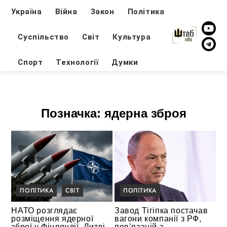
Україна
Війна
Закон
Політика
Суспільство
Світ
Культура
Спорт
Технології
Думки
Позначка:
ядерна зброя
ПОЛІТИКА
СВІТ
ПОЛІТИКА
НАТО розглядає
Завод Тігіпка постачав
розміщення ядерної
вагони компанії з РФ,
зброї у Фінляндії, Литві
пов’язаній з