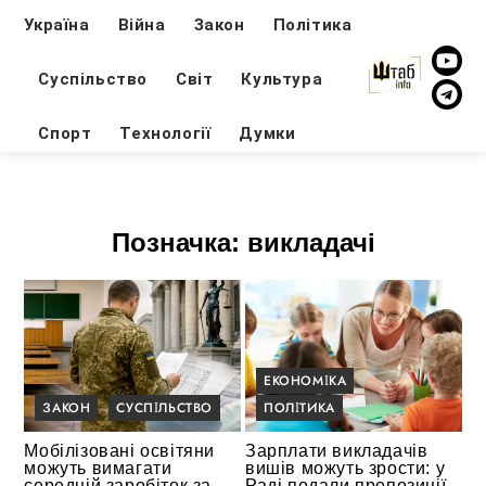
Україна
Війна
Закон
Політика
Суспільство
Світ
Культура
Спорт
Технології
Думки
Позначка:
викладачі
ЕКОНОМІКА
ЗАКОН
СУСПІЛЬСТВО
ПОЛІТИКА
Мобілізовані освітяни
Зарплати викладачів
можуть вимагати
вишів можуть зрости: у
середній заробіток за
Раді подали пропозиції