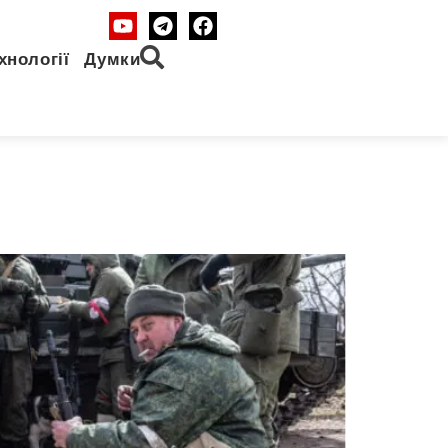
хнології
Думки