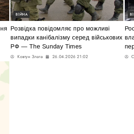
ВІЙНА
В
ння
Розвідка повідомляє про можливі
Рос
випадки канібалізму серед військових
вла
РФ — The Sunday Times
пе
Ковтун Злата
26.04.2026 21:02
С