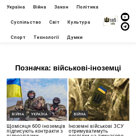
Україна
Війна
Закон
Політика
Суспільство
Світ
Культура
Спорт
Технології
Думки
Позначка:
військові-іноземці
ВІЙНА
УКРАЇНА
ВІЙНА
Щомісяця 600 іноземців
Іноземні військові ЗСУ
підписують контракти з
отримуватимуть
підрозділами
посвідки на тимчасове