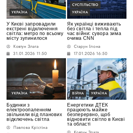
СУСПІЛЬСТВО
УКРАЇНА
УКРАЇНА
У Києві запровадили
Як українці виживають
екстрені відключення
без світла і тепла під
світла: метро по всьому
час війни: сувора зима
місту зупинилося
очима CNN
Ковтун Злата
Старун Ілона
31.01.2026 11:50
17.01.2026 16:50
УКРАЇНА
ВІЙНА
УКРАЇНА
Будинки з
Енергетики ДТЕК
електроопаленням
працюють майже
звільнили від планових
безперервно, щоб
відключень світла
відновити світло в Києві
та області
Павлова Крістіна
Ковтун Злата