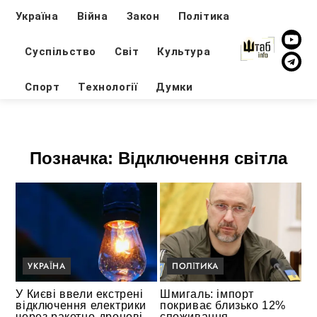
Україна
Війна
Закон
Політика
Суспільство
Світ
Культура
Спорт
Технології
Думки
Позначка:
Відключення світла
УКРАЇНА
ПОЛІТИКА
У Києві ввели екстрені
Шмигаль: імпорт
відключення електрики
покриває близько 12%
через ракетно-дронові
споживання,