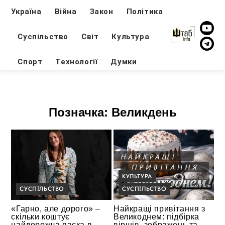
Україна
Війна
Закон
Політика
Суспільство
Світ
Культура
Спорт
Технології
Думки
Позначка:
Великдень
КУЛЬТУРА
СУСПІЛЬСТВО
СУСПІЛЬСТВО
«Гарно, але дорого» –
Найкращі привітання з
скільки коштує
Великоднем: підбірка
найдорожча паска в
віршів, зображень та