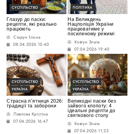
СУСПІЛЬСТВО
ПОЛІТИКА
Глазур до паски:
На Великдень
рецепти, які реально
Нацполіція України
працюють
працюватиме у
посиленому режимі
Старун Ілона
Ковтун Злата
08.04.2026 15:40
07.04.2026 19:40
СУСПІЛЬСТВО
СУСПІЛЬСТВО
УКРАЇНА
УКРАЇНА
Страсна п’ятниця 2026:
Великодні паски без
традиції та заборони
зайвого клопоту: 4
ідеальні рецепти до
Павлова Крістіна
святкового столу
07.04.2026 16:47
Ковтун Злата
07.04.2026 11:23