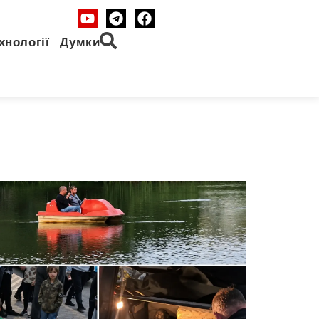
хнології
Думки