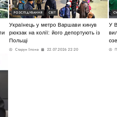
РОЗСЛІДУВАННЯ
СВІТ
С
Українець у метро Варшави кинув
У 
ли
рюкзак на колії: його депортують із
ви
Польщі
оз
Старун Ілона
22.07.2026 22:20
П